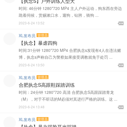
【执念S】户外训练人型犬
时间: 46分钟 1280*720 MP4 主人户外运动，狗东西在旁边
跪着伺候，赏赐漱口水，遛狗，钻胯，骑狗 ...

2023-6-24 13:52

XL发布员
管理员
【执念】暴虐四狗
时间:31分钟 1280*720 MP4 合肥执念s发现有4人在违法赌
博，执念s声称自己为警察如果接受调教就免于处罚 ...

2023-6-24 13:50

XL发布员
管理员
合肥执念S高跟鞋踩踏训练
时间：24分钟 1280*720 高清 合肥执念S高跟踩踏青龙
（M），对于不听话的M必须对其进行严格的训练。这 ...

2023-6-24 13:48

XL发布员
管理员
【执念】暴力踢脸耳光踩踏