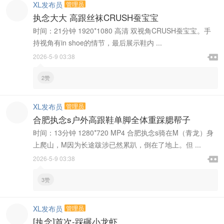
XL发布员
管理员
执念大大 高跟丝袜CRUSH蚕宝宝
时间：21分钟 1920*1080 高清 双视角CRUSH蚕宝宝。手
持视角有in shoe的情节，最后展示鞋内 ...

2026-5-9 03:38

2赞
XL发布员
管理员
合肥执念s户外高跟鞋单脚全体重踩腮帮子
时间：13分钟 1280*720 MP4 合肥执念s骑在M（青龙）身
上爬山，M因为长途跋涉已然累趴，倒在了地上。但 ...

2026-5-9 03:38

3赞
XL发布员
管理员
[执念]首次-踩碾小龙虾