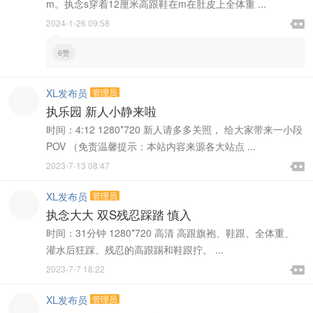
m。执念s穿着12厘米高跟鞋在m在肚皮上全体重 ...

2024-1-26 09:58

6赞
XL发布员
管理员
执乐园 新人小静来啦
时间：4:12 1280*720 新人请多多关照， 给大家带来一小段
POV （免责温馨提示：本站内容来源各大站点 ...

2023-7-13 08:47

XL发布员
管理员
执念大大 双S残忍踩踏 慎入
时间：31分钟 1280*720 高清 高跟旗袍、鞋跟、全体重、
灌水后狂踩、残忍的高跟踢和鞋跟拧。 ...

2023-7-7 18:22

XL发布员
管理员