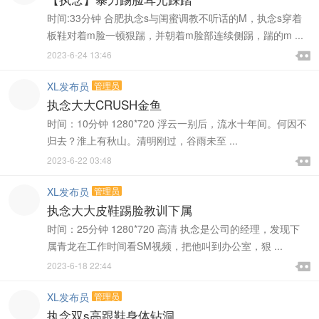
时间:33分钟 合肥执念s与闺蜜调教不听话的M，执念s穿着
板鞋对着m脸一顿狠踹，并朝着m脸部连续侧踢，踹的m ...

2023-6-24 13:46

XL发布员
管理员
执念大大CRUSH金鱼
时间：10分钟 1280*720 浮云一别后，流水十年间。何因不
归去？淮上有秋山。清明刚过，谷雨未至 ...

2023-6-22 03:48

XL发布员
管理员
执念大大皮鞋踢脸教训下属
时间：25分钟 1280*720 高清 执念是公司的经理，发现下
属青龙在工作时间看SM视频，把他叫到办公室，狠 ...

2023-6-18 22:44

XL发布员
管理员
执念双s高跟鞋身体钻洞