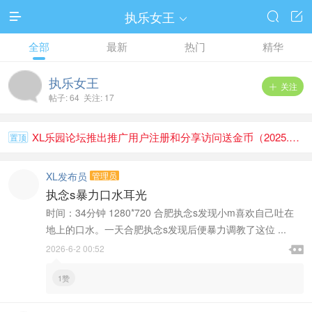
执乐女王




全部
最新
热门
精华
执乐女王
关注

帖子: 64 关注: 17
XL乐园论坛推出推广用户注册和分享访问送金币（2025.1.1）
置顶
XL发布员
管理员
执念s暴力口水耳光
时间：34分钟 1280*720 合肥执念s发现小m喜欢自己吐在
地上的口水。一天合肥执念s发现后便暴力调教了这位 ...

2026-6-2 00:52

1赞