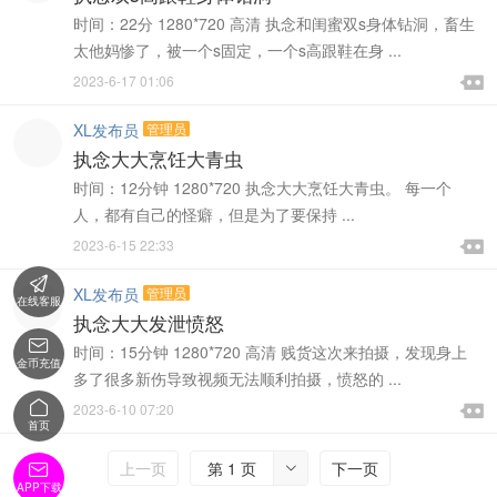
时间：22分 1280*720 高清 执念和闺蜜双s身体钻洞，畜生
太他妈惨了，被一个s固定，一个s高跟鞋在身 ...

2023-6-17 01:06

XL发布员
管理员
执念大大烹饪大青虫
时间：12分钟 1280*720 执念大大烹饪大青虫。 每一个
人，都有自己的怪癖，但是为了要保持 ...

2023-6-15 22:33


XL发布员
管理员
在线客服
执念大大发泄愤怒

时间：15分钟 1280*720 高清 贱货这次来拍摄，发现身上
金币充值
多了很多新伤导致视频无法顺利拍摄，愤怒的 ...


2023-6-10 07:20

首页
上一页
第 1 页
下一页


APP下载