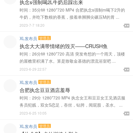
执念s强制喝2L牛奶后踩出来
时间：35分钟 1280*720 MP4 合肥执念s强制m喝下2升的
牛奶，并吃下数根的香蕉，接着单脚脚尖碾压M的胃 ...

2023-7-7 18:20

XL发布员
管理员
执念大大满带情绪的毁灭——CRUSH鱼
时间：26分钟 1280*720 高清 突发奇想的一个雨天，顶楼
的屋檐里积满了水。算是致敬金基德的漂流浴室吧 ...

2023-6-29 22:57

XL发布员
管理员
合肥执念豆豆酒店羞辱
时间：29分 1280*720 MP4 执念女王和豆豆女王见酒店服
务员犯贱，双女S恋足，吞丝，钻胯，闻屁股，圣水。 ...

2023-6-25 10:05

XL发布员
管理员